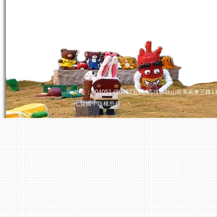
:::
地址：804051 (80457五碼) 高雄市鼓山區美術東三路110
七賢國中版權所有