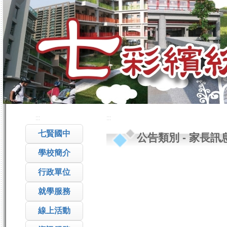
:::
:::
七賢國中
公告類別
-
家長訊
學校簡介
行政單位
就學服務
線上活動