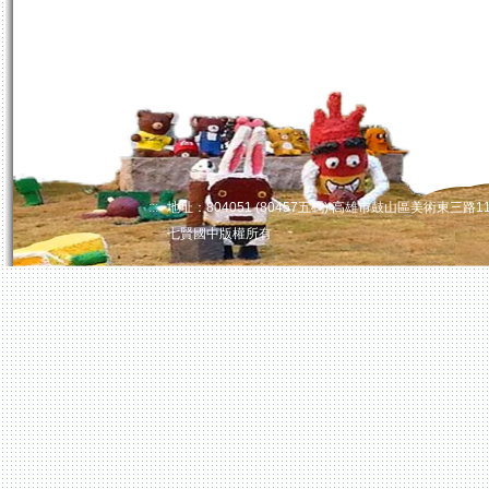
:::
地址：804051 (80457五碼) 高雄市鼓山區美術東三路110
七賢國中版權所有