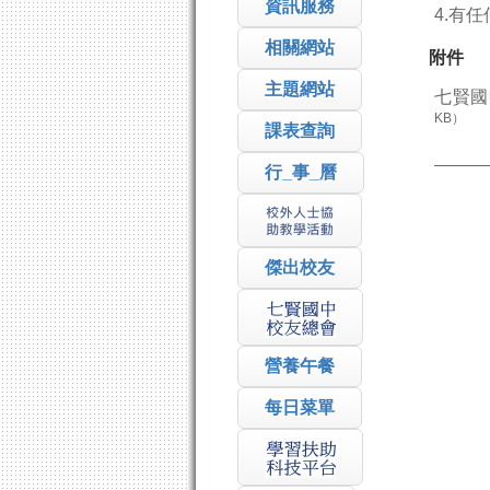
資訊服務
4.有任
相關網站
附件
主題網站
七賢國
KB）
課表查詢
行_事_曆
傑出校友
營養午餐
每日菜單