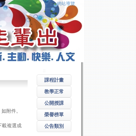
網站導覽
:::
:::
課程計畫
教學正常
公開授課
，如附件。
榮譽榜單
站，下載複選成
公告類別