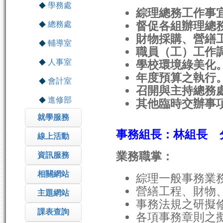
學務處
綜理總務工作事
督促各組辦理總
總務處
財物採購、營繕
輔導室
職員（工）工作
人事室
學校環境綠美化
年度預算之執行
會計室
召開與主持總務
進修部
其他臨時交辦事
就學服務
事務組長：林組長 
線上活動
業務職掌：
資訊服務
相關網站
綜理一般事務業
營繕工程、財物
主題網站
事務法規之研擬
課表查詢
各項事務章則之