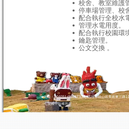
校舍、教室維護
停車場管理、校
配合執行全校水
管理水電用度。
配合執行校園環
鑰匙管理。
公文交換 。
:::
地址：804051 (80457五碼) 高雄市鼓山區美術東三路110
七賢國中版權所有