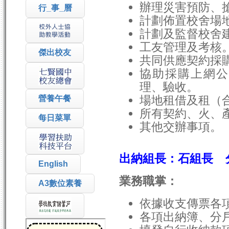
辦理災害預防、
行_事_曆
計劃佈置校舍場
計劃及監督校舍
工友管理及考核
傑出校友
共同供應契約採
協助採購上網公
理、驗收。
場地租借及租（
營養午餐
所有契約、火、
每日菜單
其他交辦事項。
出納組長：石組長 
English
業務職掌：
A3數位素養
依據收支傳票各
各項出納簿、分